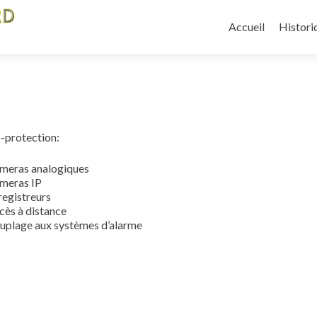
Aller
au
Accueil
Histori
contenu
principal
o-protection:
meras analogiques
meras IP
registreurs
cès à distance
uplage aux systèmes d’alarme